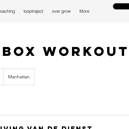
oaching
looptraject
over grow
More
kbox workou
Manhattan
jving van de dienst