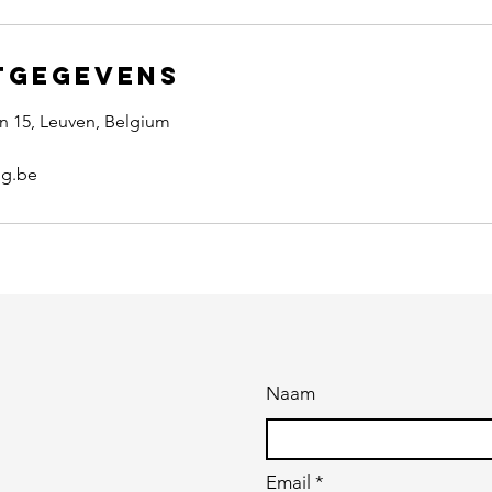
tgegevens
n 15, Leuven, Belgium
ng.be
Naam
Email