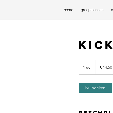
home
groepslessen
c
kic
14,50
euro
1 uur
1
€ 14,50
u
u
Nu boeken
Beschri