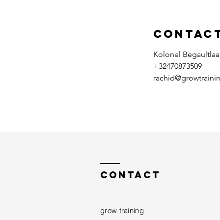
Contac
Kolonel Begaultlaa
+32470873509
rachid@growtraini
Contact
grow training